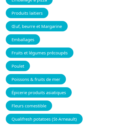
Produits laitiers
Œuf, beurre et Margarine
Emballages
Fruits et légumes précoupés
Poulet
Poissons & fruits de mer
Épicerie produits asiatiques
Fleurs comestible
Qualifresh potatoes (St-Arneault)