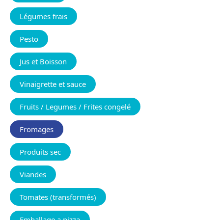
Légumes frais
Pesto
Jus et Boisson
Vinaigrette et sauce
Fruits / Legumes / Frites congelé
Fromages
Produits sec
Viandes
Tomates (transformés)
Emballage a pizza